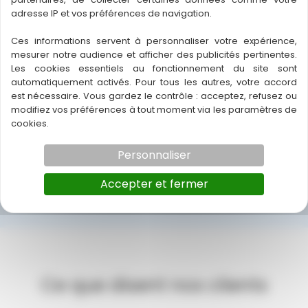
adresse IP et vos préférences de navigation.
Ces informations servent à personnaliser votre expérience,
mesurer notre audience et afficher des publicités pertinentes.
Réalisation des travaux
Les cookies essentiels au fonctionnement du site sont
automatiquement activés. Pour tous les autres, votre accord
Après votre accord, nous procédons aux réparations,
est nécessaire. Vous gardez le contrôle : acceptez, refusez ou
installations ou débouchages nécessaires, en respectant
modifiez vos préférences à tout moment via les paramètres de
les normes et la qualité professionnelle.
cookies.
Personnaliser
Accepter et fermer
Ce que disent nos clients